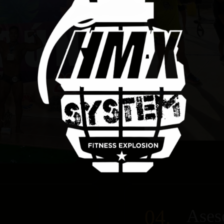
04.
Aseso