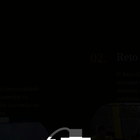
02.
Reto
El ‘Reto 
actividad 
to personalizado
diseñada 
maximizar tu
cotidiana.
zar tus metas de
ra.